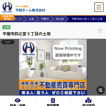
住まいの相談室
平和ホーム株式会社
式会社ホームページ
土地
平塚市
四之宮
平塚市四之宮３丁目の土地
土地
平塚市四之宮３丁目の土地
1/1
特長・設備
物件概要
周辺地図