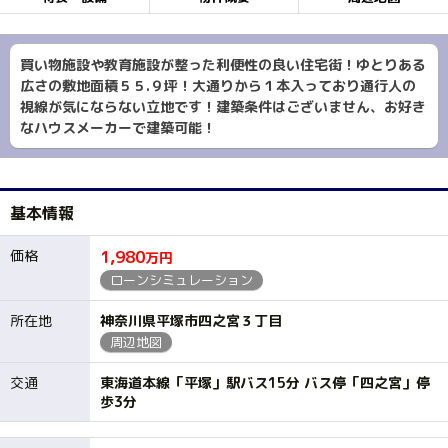
買い物施設や教育施設が整った利便性の良い住宅街！ゆとりある
広さの敷地面積５５.９坪！大通りから１本入っており通行人の
視線が気にならない立地です！建築条件はございません、お好き
なハウスメーカーで建築可能！
基本情報
価格
1,980
万円
ローンシミュレーション
所在地
神奈川県平塚市四之宮３丁目
周辺地図
交通
東海道本線「平塚」駅バス15分 バス停「四之宮」停
歩3分