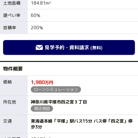
土地面積
184.81m²
建ぺい率
60％
容積率
200％
見学予約・資料請求
(無料)
物件概要
価格
1,980
万円
ローンシミュレーション
所在地
神奈川県平塚市四之宮３丁目
周辺地図
交通
東海道本線「平塚」駅バス15分 バス停「四之宮」停
歩3分