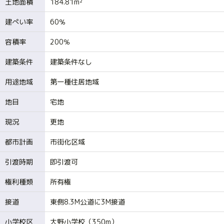
土地面積
184.81m²
建ぺい率
60％
容積率
200％
建築条件
建築条件なし
用途地域
第一種住居地域
地目
宅地
現況
更地
都市計画
市街化区域
引渡時期
即引渡可
権利種類
所有権
接道
東側8.3M公道に3M接道
小学校区
大野小学校（350m）