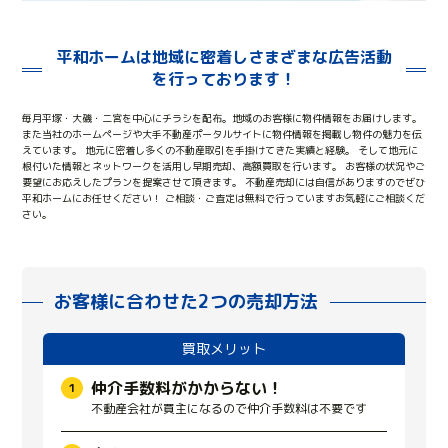
平和ホームは地域に密着しさまざまな広告活動
を行っております！
毎月平塚・大磯・二宮を中心にチラシを配布。地域のお客様に物件情報をお届けします。
また当社のホームページや大手不動産ポータルサイトに物件情報を掲載し物件の魅力を伝
えています。
地元に密着し多くの不動産取引を手掛けてきた実績と経験。
そして地元に
根付いた情報とネットワークを活用し早期売却、高額買取を行います。
お客様の状況やご
要望にお応えしたプランを提案させて頂きます。
不動産売却には自信がありますのでぜひ
平和ホームにお任せください！
ご相談・ご査定は無料で行っていますお気軽にご相談くだ
さい。
お客様に合わせた2つの売却方法
買取メリット
仲介手数料がかからない！
不動産会社が買主になるので仲介手数料は不要です