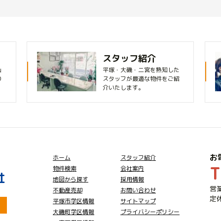
スタッフ紹介
山
平塚・大磯・二宮を熟知した
り
スタッフが最適な物件をご紹
介いたします。
お
ホーム
スタッフ紹介
T
物件検索
会社案内
社
地図から探す
採用情報
営業
不動産売却
お問い合わせ
定
平塚市学区情報
サイトマップ
大磯町学区情報
プライバシーポリシー