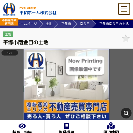
住まいの相談室
平和ホーム株式会社
ーム株式会社ホームページ
土地
平塚市
南金目
平塚市南金目の土地
土地
平塚市南金目の土地
1/1
特長・設備
物件概要
周辺地図