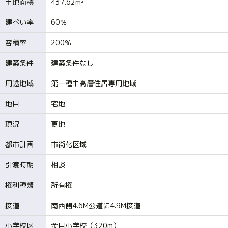
土地面積
437.62m²
建ぺい率
60％
容積率
200％
建築条件
建築条件なし
用途地域
第一種中高層住居専用地域
地目
宅地
現況
更地
都市計画
市街化区域
引渡時期
相談
権利種類
所有権
接道
南西側4.6M公道に4.9M接道
小学校区
金目小学校（320m）