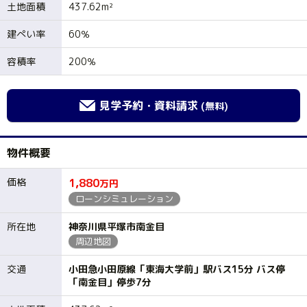
土地面積
437.62m²
建ぺい率
60％
容積率
200％
見学予約・資料請求
(無料)
物件概要
価格
1,880
万円
ローンシミュレーション
所在地
神奈川県平塚市南金目
周辺地図
交通
小田急小田原線「東海大学前」駅バス15分 バス停
「南金目」停歩7分