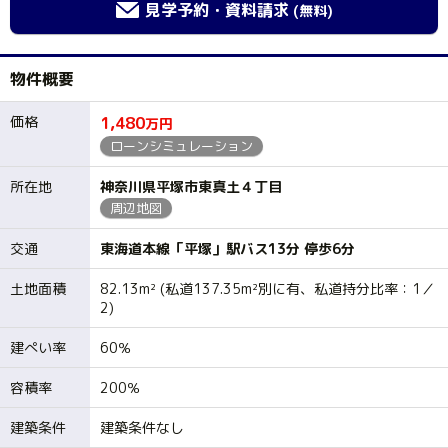
見学予約・資料請求
(無料)
物件概要
価格
1,480
万円
ローンシミュレーション
所在地
神奈川県平塚市東真土４丁目
周辺地図
交通
東海道本線「平塚」駅バス13分 停歩6分
土地面積
82.13m² (私道137.35m²別に有、私道持分比率：1／
2)
建ぺい率
60％
容積率
200％
建築条件
建築条件なし