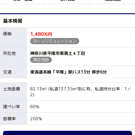
基本情報
価格
1,480
万円
ローンシミュレーション
所在地
神奈川県平塚市東真土４丁目
周辺地図
交通
東海道本線「平塚」駅バス13分 停歩6分
土地面積
82.13m² (私道137.35m²別に有、私道持分比率：1／
2)
建ぺい率
60％
容積率
200％