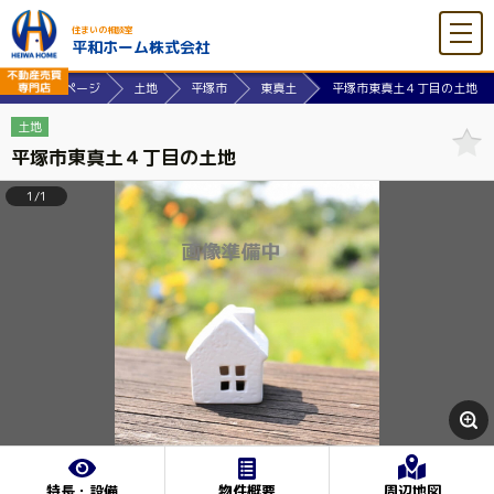
住まいの相談室
平和ホーム株式会社
式会社ホームページ
土地
平塚市
東真土
平塚市東真土４丁目の土地
土地
平塚市東真土４丁目の土地
1/1
特長・設備
物件概要
周辺地図